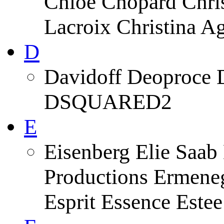
Chloe Chopard Chris
Lacroix Christina A
D
Davidoff Deoproce 
DSQUARED2
E
Eisenberg Elie Saab
Productions Ermeneg
Esprit Essence Este