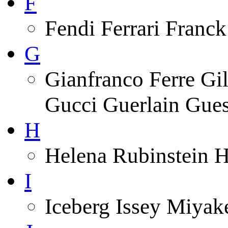
F
Fendi Ferrari Franck
G
Gianfranco Ferre Gi
Gucci Guerlain Gue
H
Helena Rubinstein 
I
Iceberg Issey Miyak