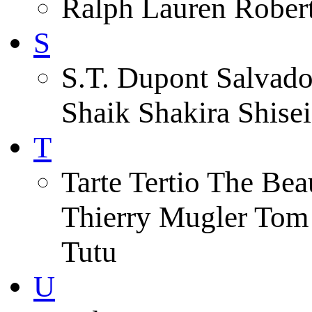
Ralph Lauren Robert
S
S.T. Dupont Salvado
Shaik Shakira Shise
T
Tarte Tertio The Be
Thierry Mugler Tom
Tutu
U