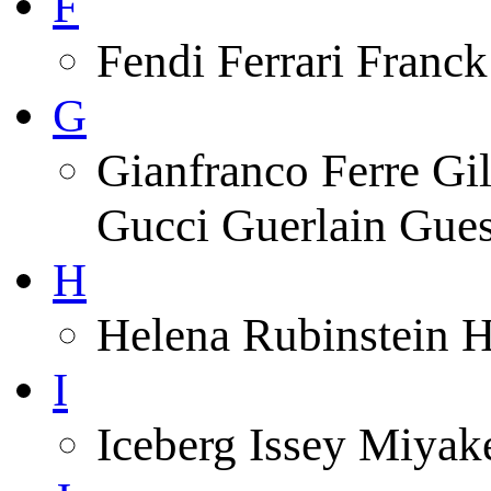
F
Fendi Ferrari Franck
G
Gianfranco Ferre Gi
Gucci Guerlain Gue
H
Helena Rubinstein 
I
Iceberg Issey Miyak