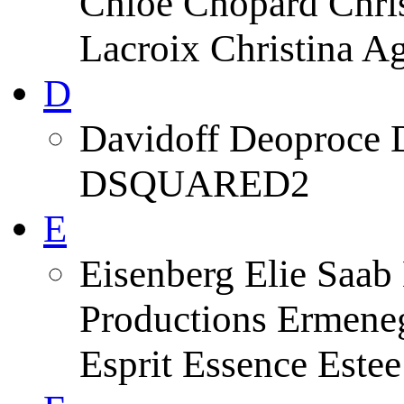
Chloe Chopard Chris
Lacroix Christina A
D
Davidoff Deoproce 
DSQUARED2
E
Eisenberg Elie Saab
Productions Ermeneg
Esprit Essence Este